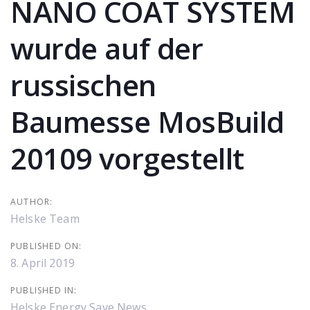
navigation
NANO COAT SYSTEM
wurde auf der
russischen
Baumesse MosBuild
20109 vorgestellt
AUTHOR:
Helske Team
PUBLISHED ON:
8. April 2019
PUBLISHED IN:
Helske Energy Save News