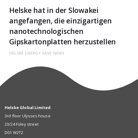
Helske hat in der Slowakei
angefangen, die einzigartigen
nanotechnologischen
Gipskartonplatten herzustellen
HELSKE ENERGY SAVE NEWS
Helske Global Limited
3rd floor Ulysses house
23/24 Foley street
D01 W2T2