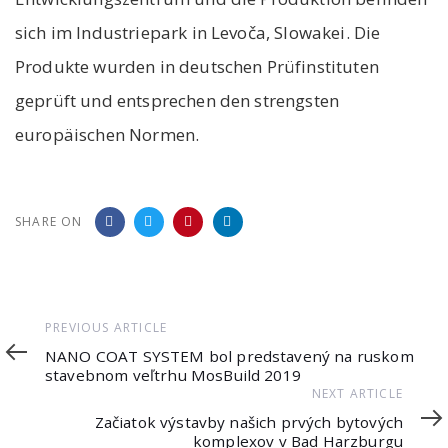
sich im Industriepark in Levoča, Slowakei. Die
Produkte wurden in deutschen Prüfinstituten
geprüft und entsprechen den strengsten
europäischen Normen.
SHARE ON
Previous
PREVIOUS ARTICLE
Article
NANO COAT SYSTEM bol predstavený na ruskom
stavebnom veľtrhu MosBuild 2019
Next
NEXT ARTICLE
Article
Začiatok výstavby našich prvých bytových
komplexov v Bad Harzburgu